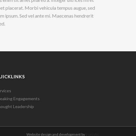
quet placerat. Morbi vehicula tempus augue, sed
sum ipsum. Sed vel ante mi. Maecenas hendrerit
ed.
UICKLINKS
rvices
eaking Engagements
ought Leadership
Website design and development by
Ironistic