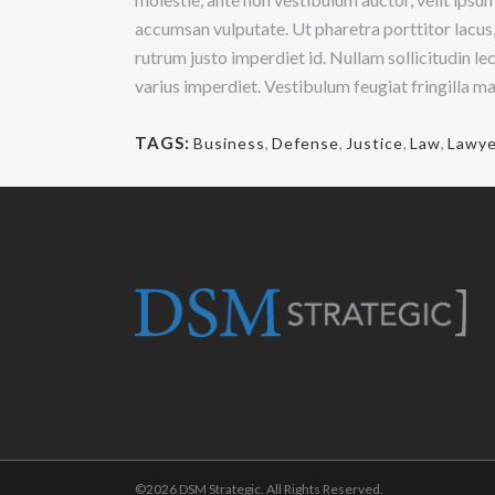
accumsan vulputate. Ut pharetra porttitor lacus,
rutrum justo imperdiet id. Nullam sollicitudin l
varius imperdiet. Vestibulum feugiat fringilla m
TAGS:
Business
,
Defense
,
Justice
,
Law
,
Lawye
©
2026 DSM Strategic. All Rights Reserved.