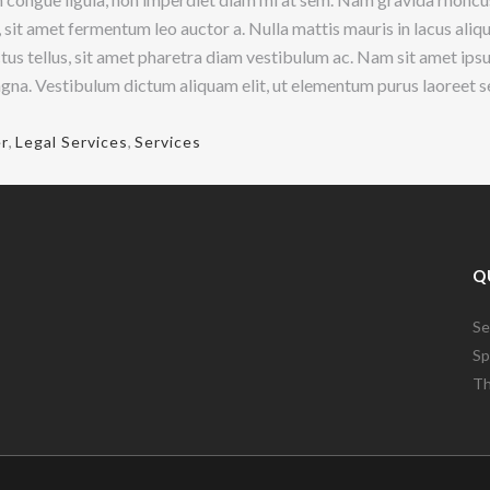
 sit amet fermentum leo auctor a. Nulla mattis mauris in lacus ali
ectus tellus, sit amet pharetra diam vestibulum ac. Nam sit amet ip
agna. Vestibulum dictum aliquam elit, ut elementum purus laoreet s
r
,
Legal Services
,
Services
Q
Se
Sp
Th