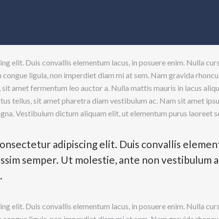
ing elit. Duis convallis elementum lacus, in posuere enim. Nulla c
m congue ligula, non imperdiet diam mi at sem. Nam gravida rhoncus 
 sit amet fermentum leo auctor a. Nulla mattis mauris in lacus ali
ectus tellus, sit amet pharetra diam vestibulum ac. Nam sit amet ip
agna. Vestibulum dictum aliquam elit, ut elementum purus laoreet s
onsectetur adipiscing elit. Duis convallis elemen
sim semper. Ut molestie, ante non vestibulum auc
.
ing elit. Duis convallis elementum lacus, in posuere enim. Nulla c
m congue ligula, non imperdiet diam mi at sem. Nam gravida rhoncus 